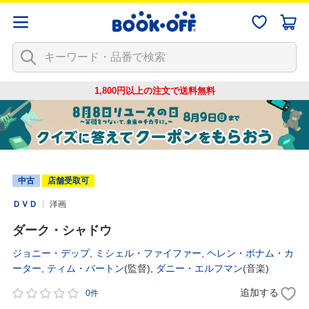
1,800円以上の注文で
送料無料
中古
店舗受取可
ＤＶＤ
洋画
ダーク・シャドウ
ジョニー・デップ
,
ミシェル・ファイファー
,
ヘレン・ボナム・カ
ーター
,
ティム・バートン
(監督),
ダニー・エルフマン
(音楽)
追加する
0件