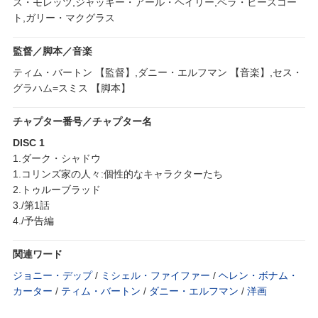
ス・モレッツ,ジャッキー・アール・ヘイリー,ベラ・ヒースコー
ト,ガリー・マクグラス
監督／脚本／音楽
ティム・バートン 【監督】,ダニー・エルフマン 【音楽】,セス・
グラハム=スミス 【脚本】
チャプター番号／チャプター名
DISC 1
1.ダーク・シャドウ
1.コリンズ家の人々:個性的なキャラクターたち
2.トゥルーブラッド
3./第1話
4./予告編
関連ワード
ジョニー・デップ
/
ミシェル・ファイファー
/
ヘレン・ボナム・
カーター
/
ティム・バートン
/
ダニー・エルフマン
/
洋画