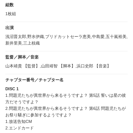
組数
1枚組
出演
浅沼晋太郎,野水伊織,ブリドカットセーラ恵美,中島愛,五十嵐裕美,
新井里美,三上枝織
監督／脚本／音楽
山本靖貴 【監督】,山田靖智 【脚本】,浜口史郎 【音楽】
チャプター番号／チャプター名
DISC 1
1.問題児たちが異世界から来るそうですよ？ 第5話 誓いは星の彼
方だそうですよ？
2.問題児たちが異世界から来るそうですよ？ 第6話 問題児たちが
お祭り騒ぎに参加するようですよ？
1.放送告知CM
2.エンドカード