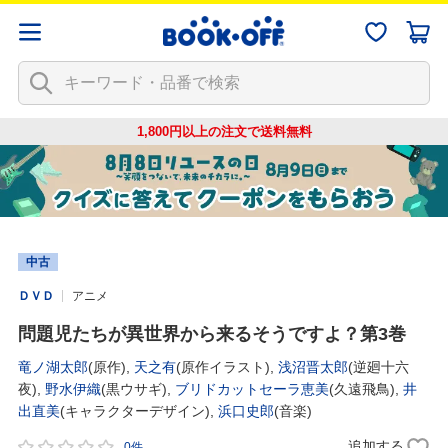
1,800円以上の注文で
送料無料
中古
ＤＶＤ
アニメ
問題児たちが異世界から来るそうですよ？第3巻
竜ノ湖太郎
(原作),
天之有
(原作イラスト),
浅沼晋太郎
(逆廻十六
夜),
野水伊織
(黒ウサギ),
ブリドカットセーラ恵美
(久遠飛鳥),
井
出直美
(キャラクターデザイン),
浜口史郎
(音楽)
追加する
0件