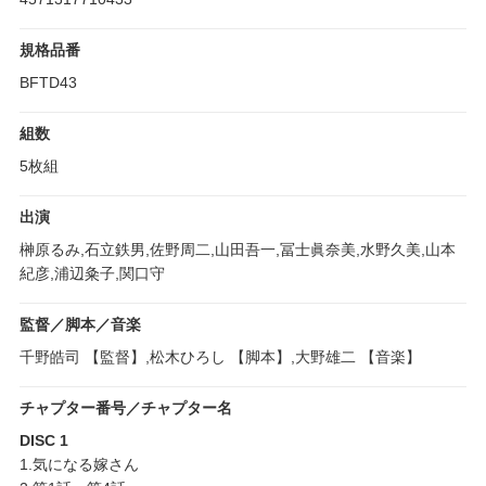
規格品番
BFTD43
組数
5枚組
出演
榊原るみ,石立鉄男,佐野周二,山田吾一,冨士眞奈美,水野久美,山本
紀彦,浦辺粂子,関口守
監督／脚本／音楽
千野皓司 【監督】,松木ひろし 【脚本】,大野雄二 【音楽】
チャプター番号／チャプター名
DISC 1
1.気になる嫁さん