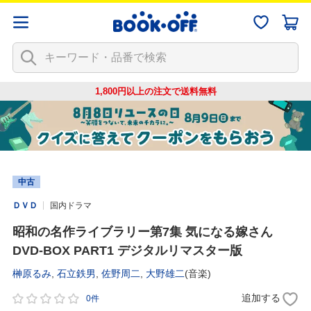
1,800円以上の注文で
送料無料
中古
ＤＶＤ
国内ドラマ
昭和の名作ライブラリー第7集 気になる嫁さん
DVD-BOX PART1 デジタルリマスター版
榊原るみ
,
石立鉄男
,
佐野周二
,
大野雄二
(音楽)
追加する
0件