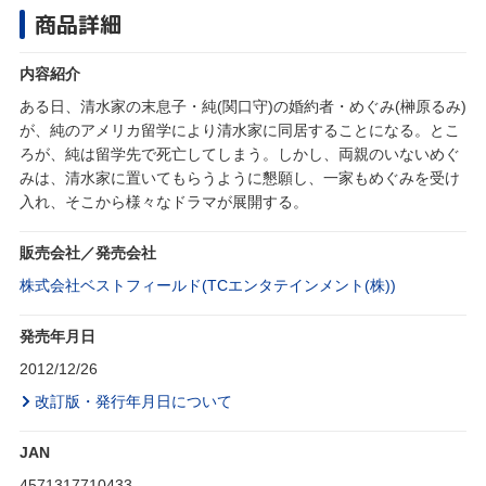
商品詳細
内容紹介
ある日、清水家の末息子・純(関口守)の婚約者・めぐみ(榊原るみ)
が、純のアメリカ留学により清水家に同居することになる。とこ
ろが、純は留学先で死亡してしまう。しかし、両親のいないめぐ
みは、清水家に置いてもらうように懇願し、一家もめぐみを受け
入れ、そこから様々なドラマが展開する。
販売会社／発売会社
株式会社ベストフィールド(TCエンタテインメント(株))
発売年月日
2012/12/26
改訂版・発行年月日について
JAN
4571317710433