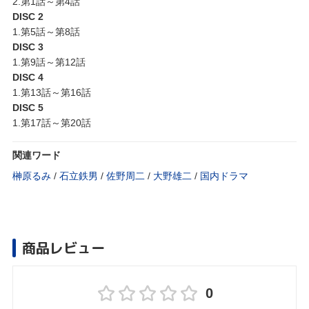
2.第1話～第4話
DISC 2
1.第5話～第8話
DISC 3
1.第9話～第12話
DISC 4
1.第13話～第16話
DISC 5
1.第17話～第20話
関連ワード
榊原るみ
/
石立鉄男
/
佐野周二
/
大野雄二
/
国内ドラマ
商品レビュー
0