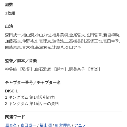
組数
1枚組
出演
森田成一,福山潤,小山力也,福井美樹,金尾哲夫,玄田哲章,新垣樽助,
加藤亮夫,仲野裕,釘宮理恵,遊佐浩二,高橋英則,高塚正也,宮田幸季,
園崎未恵,青木強,高瀬右光,辻親八,金田アキ
監督／脚本／音楽
神谷純 【監督】,白石雅彦 【脚本】,関美奈子 【音楽】
チャプター番号／チャプター名
DISC 1
1.キングダム 第14話 剣の力
2.キングダム 第15話 王の資格
関連ワード
原泰久
/
森田成一
/
福山潤
/
釘宮理恵
/
アニメ