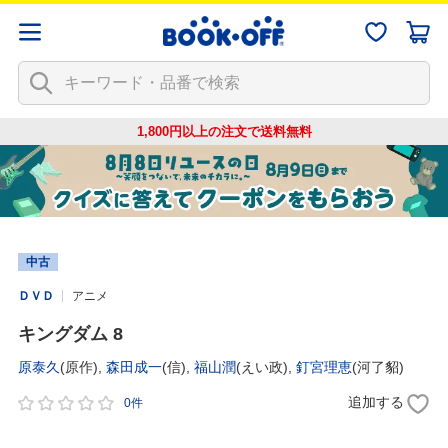
1,800円以上の注文で
送料無料
中古
ＤＶＤ
アニメ
キングダム 8
原泰久
(原作),
森田成一
(信),
福山潤
(えい政),
釘宮理恵
(河了貂)
追加する
0件