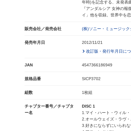
年時)を記念する、未発表
『アンダルシア 女神の報
イ」他を収録。世界中を恋に
販売会社／発売会社
(株)ソニー・ミュージッ
発売年月日
2012/11/21
改訂版・発行年月日につ
JAN
4547366186949
規格品番
SICP3702
組数
1枚組
チャプター番号／チャプタ
DISC 1
ー名
1.マイ・ハート・ウィル
2.オールウェイズ・ラヴ・
3.好きにならずにいられな