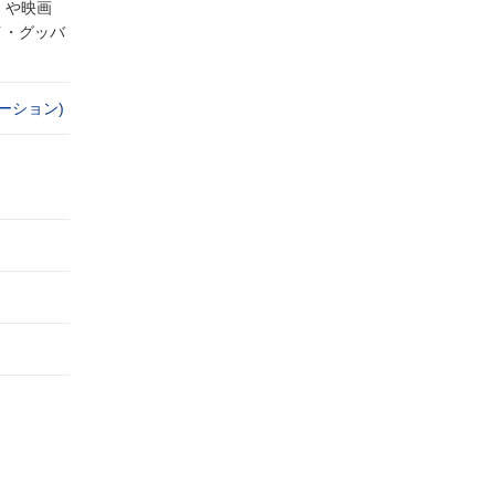
』や映画
イ・グッバ
ーション)