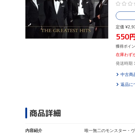
定価 ¥2,9
550
獲得ポイ
在庫わず
発送時期 
中古商
返品に
商品詳細
内容紹介
唯一無二のモンスター・ヴ