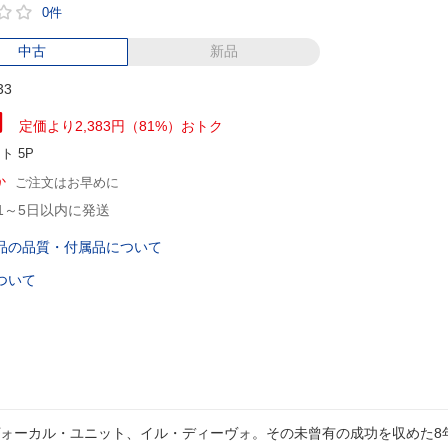
0件
中古
新品
33
円
定価より2,383円（81%）おトク
ント
5P
か
ご注文はお早めに
1～5日以内に発送
品の品質・付属品について
ついて
ォーカル・ユニット、イル・ディーヴォ。その未曾有の成功を収めた8年間