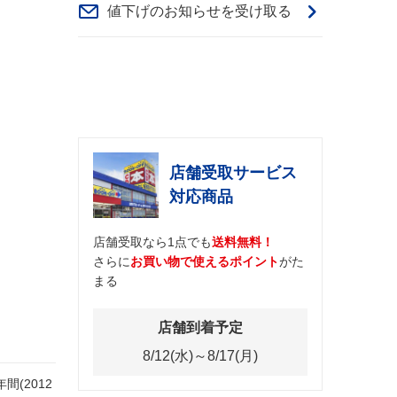
値下げのお知らせを受け取る
店舗受取サービス
対応商品
店舗受取なら1点でも
送料無料！
さらに
お買い物で使えるポイント
がた
まる
店舗到着予定
8/12(水)～8/17(月)
(2012