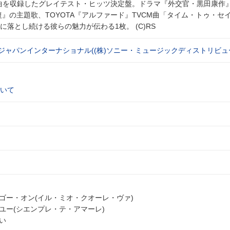
曲を収録したグレイテスト・ヒッツ決定盤。ドラマ『外交官・黒田康作
復』の主題歌、TOYOTA『アルファード』TVCM曲「タイム・トゥ・セ
落とし続ける彼らの魅力が伝わる1枚。 (C)RS
クジャパンインターナショナル((株)ソニー・ミュージックディストリビュ
いて
・ゴー・オン(イル・ミオ・クオーレ・ヴァ)
ユー(シエンプレ・テ・アマーレ)
い