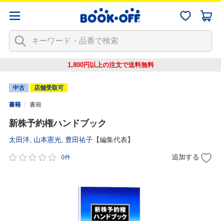
1,800円以上の注文で
送料無料
中古
店舗受取可
書籍
書籍
新株予約権ハンドブック
太田洋
,
山本憲光
,
豊田祐子
【編集代表】
追加する
0件