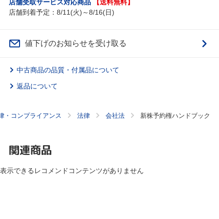
店舗受取サービス対応商品
【送料無料】
店舗到着予定：8/11(火)～8/16(日)
値下げのお知らせを受け取る
中古商品の品質・付属品について
返品について
律・コンプライアンス
法律
会社法
新株予約権ハンドブック
関連商品
表示できるレコメンドコンテンツがありません