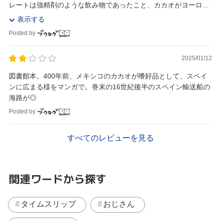
レートは強精剤のような飲み物であったこと、カカオがヨーロッ
パへ伝わった経緯など、歴史的な背景がよく分かる...
表示する
Posted by
2025/01/12
図書館本。400年前、メキシコのカカオが嗜好品として、スペイ
ンに広まる様をマンガで。巻末の16世紀後半のスペイン輸送船の
海路が◎
Posted by
すべてのレビューを見る
関連ワードから探す
タイムスリップ
おじさん