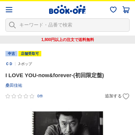
1,800円以上の注文で
送料無料
中古
店舗受取可
ＣＤ
J-ポップ
I LOVE YOU-now&forever-(初回限定盤)
桑田佳祐
追加する
0件