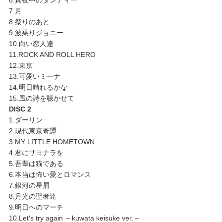
7.月
8.祭りのあと
9.波乗りジョニー
10.白い恋人達
11.ROCK AND ROLL HERO
12.東京
13.可愛いミーナ
14.明日晴れるかな
15.風の詩を聴かせて
DISC 2
1.ダーリン
2.現代東京奇譚
3.MY LITTLE HOMETOWN
4.君にサヨナラを
5.吾輩は猫である
6.本当は怖い愛とロマンス
7.銀河の星屑
8.月光の聖者達
9.明日へのマーチ
10.Let's try again ～kuwata keisuke ver.～