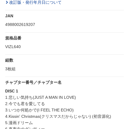
改訂版・発行年月日について
JAN
4988002619207
規格品番
VIZL640
組数
3枚組
チャプター番号／チャプター名
DISC 1
1.悲しい気持ち(JUST A MAN IN LOVE)
2.今でも君を愛してる
3.いつか何処かで(I FEEL THE ECHO)
4.Kissin' Christmas(クリスマスだからじゃない) (初音源化)
5.漫画ドリーム
6.真夜中のダンディー