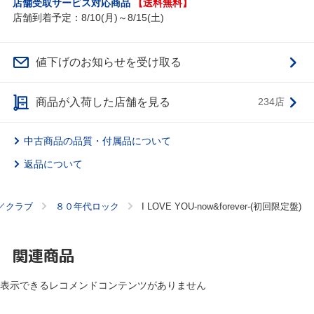
店舗受取サービス対応商品
【送料無料】
店舗到着予定：8/10(月)～8/15(土)
値下げのお知らせを受け取る
商品が入荷した店舗を見る
234店
中古商品の品質・付属品について
返品について
／クラブ
８０年代ロック
I LOVE YOU-now&forever-(初回限定盤)
関連商品
表示できるレコメンドコンテンツがありません