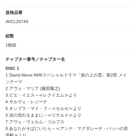
規格品番
AVCL25749
組数
1枚組
チャプター番号／チャプター名
DISC 1
1.Stand Alone-NHKスペシャルドラマ「坂の上の雲」第2部 メイ
ンテーマ
2.アヴェ・マリア (服部隆之)
3.ピエ・イエス～≪レクイエム≫より
4.サルヴェ・レジーナ
5.オンブラ・マイ・フ～≪セルセ≫より
6.涙の流れるままに～≪リナルド≫より
7.アヴェ・ヴェルム・コルプス
8.あなたがそばにいたら～≪アンナ・マグダレーナ・バッハの音
楽帖≫より