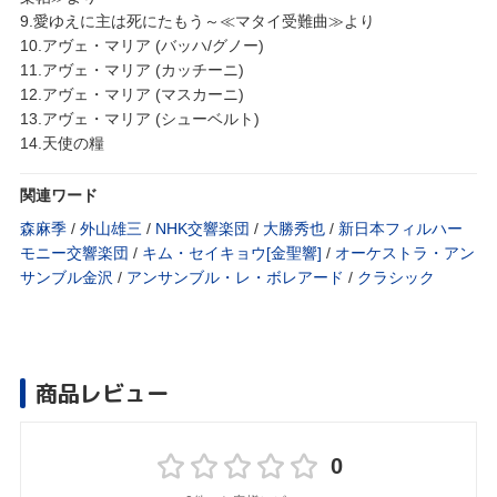
9.愛ゆえに主は死にたもう～≪マタイ受難曲≫より
10.アヴェ・マリア (バッハ/グノー)
11.アヴェ・マリア (カッチーニ)
12.アヴェ・マリア (マスカーニ)
13.アヴェ・マリア (シューベルト)
14.天使の糧
関連ワード
森麻季
/
外山雄三
/
NHK交響楽団
/
大勝秀也
/
新日本フィルハー
モニー交響楽団
/
キム・セイキョウ[金聖響]
/
オーケストラ・アン
サンブル金沢
/
アンサンブル・レ・ボレアード
/
クラシック
商品レビュー
0