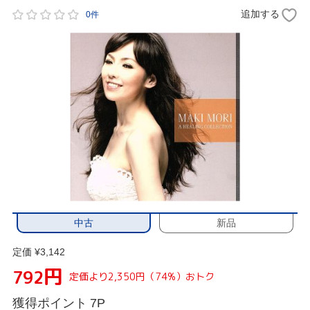
追加する
0件
中古
新品
定価 ¥3,142
円
792
定価より2,350円（74%）おトク
獲得ポイント
7P