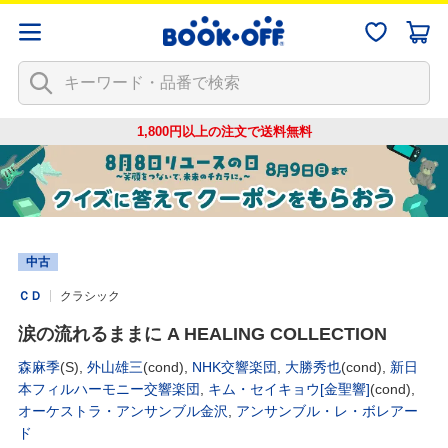
1,800円以上の注文で
送料無料
中古
ＣＤ
クラシック
涙の流れるままに A HEALING COLLECTION
森麻季
(S),
外山雄三
(cond),
NHK交響楽団
,
大勝秀也
(cond),
新日
本フィルハーモニー交響楽団
,
キム・セイキョウ[金聖響]
(cond),
オーケストラ・アンサンブル金沢
,
アンサンブル・レ・ボレアー
ド