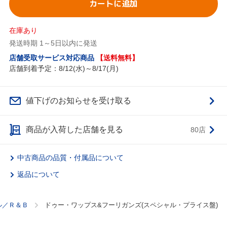
カートに追加
在庫あり
発送時期 1～5日以内に発送
店舗受取サービス対応商品
【送料無料】
店舗到着予定：8/12(水)～8/17(月)
値下げのお知らせを受け取る
商品が入荷した店舗を見る
80店
中古商品の品質・付属品について
返品について
ル／Ｒ＆Ｂ
ドゥー・ワップス&フーリガンズ(スペシャル・プライス盤)