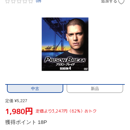
追加する
0件
中古
新品
定価 ¥5,227
円
1,980
定価より3,247円（62%）おトク
獲得ポイント
18P