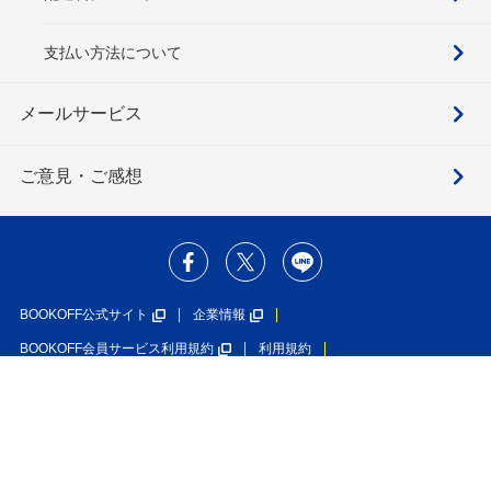
支払い方法について
メールサービス
ご意見・ご感想
BOOKOFF公式サイト
企業情報
BOOKOFF会員サービス利用規約
利用規約
個人情報保護方針
ソーシャルメディアポリシー
カスタマーハラスメントに対する基本方針
在庫あり
特定商取引法に基づく表示
利用者情報の外部送信について
カートにいれる
1,980円
ブックオフグループホールディングス株式会社