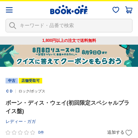
1,800円以上の注文で
送料無料
中古
店舗受取可
ＣＤ
ロック/ポップス
ボーン・ディス・ウェイ(初回限定スペシャルプラ
イス盤)
レディー・ガガ
追加する
0件