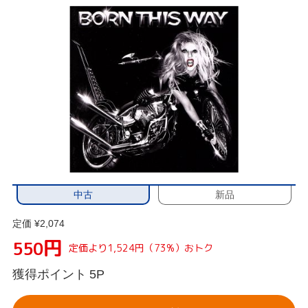
中古
新品
定価 ¥2,074
円
550
定価より1,524円（73%）おトク
獲得ポイント
5P