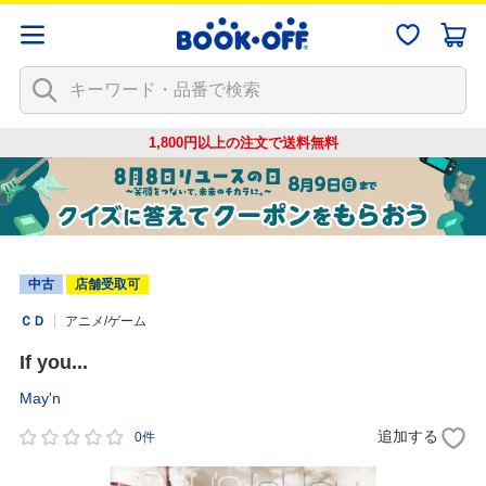
1,800円以上の注文で
送料無料
中古
店舗受取可
ＣＤ
アニメ/ゲーム
If you...
May'n
追加する
0件