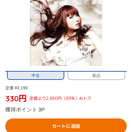
中古
新品
定価 ¥3,190
円
330
定価より2,860円（89%）おトク
獲得ポイント
3P
カートに追加