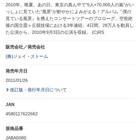
2010年、晩夏。あの日、東京の真ん中で“5人+70,000人の嵐"がい
っしょに見ていた“風景"が鮮やかによみがえる！アルバム『僕の
見ている風景』を携えたコンサートツアーのプロローグ、空前絶
後の国立霞ヶ丘競技場における3年連続、4日間、28万人を動員し
た公演から、2010年9月3日の公演を収録。 (C)RS
販売会社／発売会社
(株)ジェイ・ストーム
発売年月日
2011/01/26
改訂版・発行年月日について
JAN
4580117622662
規格品番
JABA5080