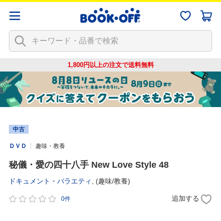
1,800円以上の注文で
送料無料
中古
ＤＶＤ
趣味・教養
秘儀・愛の四十八手 New Love Style 48
ドキュメント・バラエティ
,
(趣味/教養)
追加する
0件