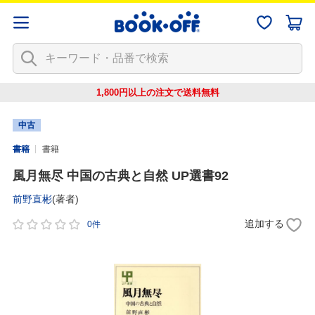
1,800円以上の注文で
送料無料
中古
書籍
書籍
風月無尽 中国の古典と自然 UP選書92
前野直彬
(著者)
追加する
0件