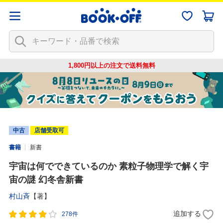
1,800円以上の注文で
送料無料
中古
店舗受取可
書籍
新書
宇宙は何でできているのか 素粒子物理学で解く宇
宙の謎 幻冬舎新書
村山斉
【著】
追加する
278件