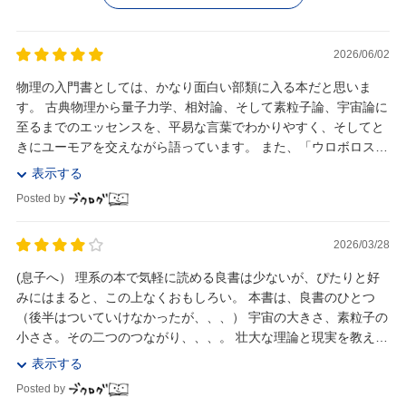
2026/06/02
物理の入門書としては、かなり面白い部類に入る本だと思いま
す。 古典物理から量子力学、相対論、そして素粒子論、宇宙論に
至るまでのエッセンスを、平易な言葉でわかりやすく、そしてと
きにユーモアを交えながら語っています。 また、「ウロボロスの
蛇」をはじめとして、比喩がいろいろなところに...
表示する
Posted by
2026/03/28
(息子へ） 理系の本で気軽に読める良書は少ないが、ぴたりと好
みにはまると、この上なくおもしろい。 本書は、良書のひとつ
（後半はついていけなかったが、、、） 宇宙の大きさ、素粒子の
小ささ。その二つのつながり、、、。 壮大な理論と現実を教えて
もらえる。 地球は富士山の1万倍。...
表示する
Posted by