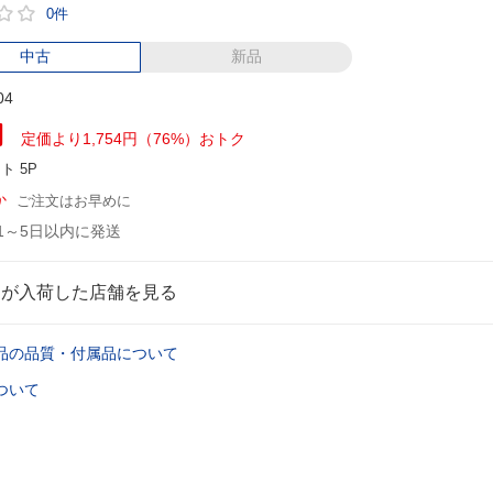
0件
中古
新品
04
円
定価より1,754円（76%）おトク
ント
5P
か
ご注文はお早めに
1～5日以内に発送
品が入荷した店舗を見る
品の品質・付属品について
ついて