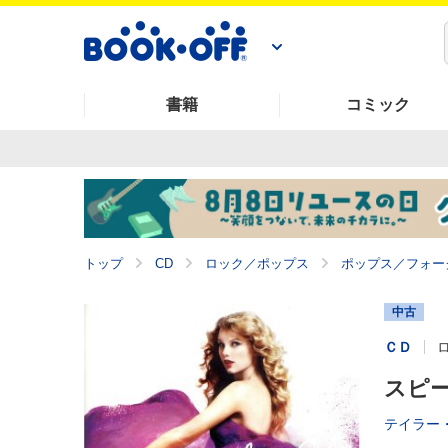
書籍
コミック
トップ
CD
ロック／ポップス
ポップス／フォー
中古
ＣＤ
スピ
テイラー