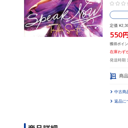
定価 ¥2,3
550
獲得ポイ
在庫わず
発送時期 
商
中古商
返品に