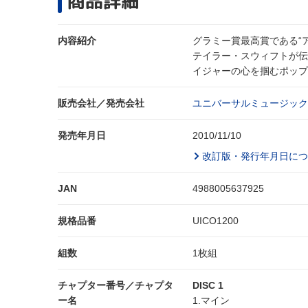
商品詳細
内容紹介
グラミー賞最高賞である“
テイラー・スウィフトが伝
イジャーの心を掴むポップチ
販売会社／発売会社
ユニバーサルミュージック
発売年月日
2010/11/10
改訂版・発行年月日につ
JAN
4988005637925
規格品番
UICO1200
組数
1枚組
チャプター番号／チャプタ
DISC 1
ー名
1.マイン