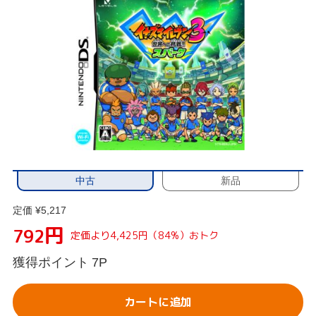
中古
新品
定価 ¥5,217
円
792
定価より4,425円（84%）おトク
獲得ポイント
7P
カートに追加