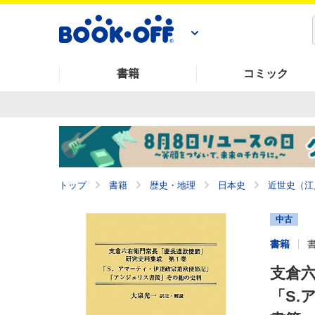
書籍
コミック
トップ
書籍
歴史・地理
日本史
近世史（江
中古
書籍
支倉六
「S