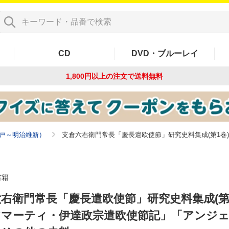
CD
DVD・ブルーレイ
1,800円以上の注文で
送料無料
戸～明治維新）
支倉六右衛門常長「慶長遣欧使節」研究史料集成(第1巻
書籍
右衛門常長「慶長遣欧使節」研究史料集成(第
.アマーティ・伊達政宗遣欧使節記」「アンジ