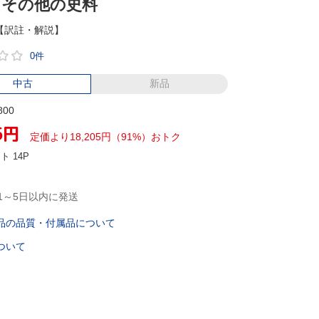
」その他の史料
【訳註・解説】
0件
中古
新品
800
5
円
定価より18,205円（91%）おトク
ント
14P
1～5日以内に発送
品の品質・付属品について
ついて