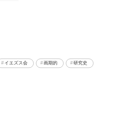
イエズス会
画期的
研究史