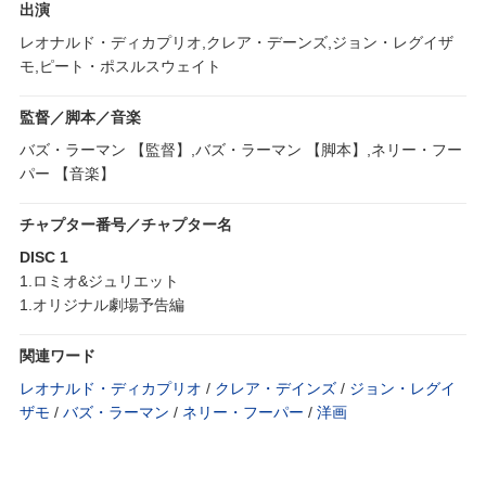
出演
レオナルド・ディカプリオ,クレア・デーンズ,ジョン・レグイザ
モ,ピート・ポスルスウェイト
監督／脚本／音楽
バズ・ラーマン 【監督】,バズ・ラーマン 【脚本】,ネリー・フー
パー 【音楽】
チャプター番号／チャプター名
DISC 1
1.ロミオ&ジュリエット
1.オリジナル劇場予告編
関連ワード
レオナルド・ディカプリオ
/
クレア・デインズ
/
ジョン・レグイ
ザモ
/
バズ・ラーマン
/
ネリー・フーパー
/
洋画