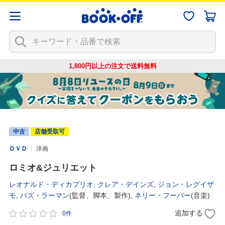
1,800円以上の注文で
送料無料
中古
店舗受取可
ＤＶＤ
洋画
ロミオ&ジュリエット
レオナルド・ディカプリオ
,
クレア・デインズ
,
ジョン・レグイザ
モ
,
バズ・ラーマン
(監督、脚本、製作),
ネリー・フーパー
(音楽)
追加する
0件