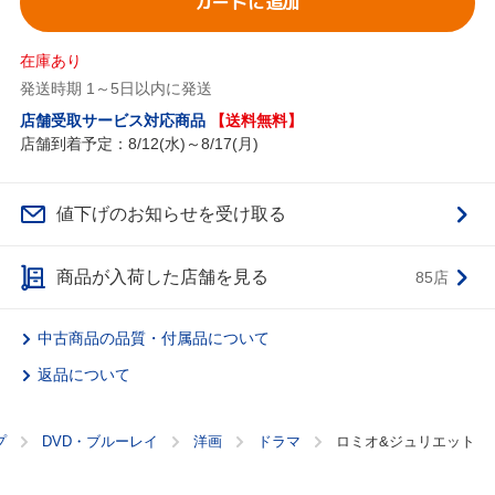
カートに追加
在庫あり
発送時期 1～5日以内に発送
店舗受取サービス対応商品
【送料無料】
店舗到着予定：8/12(水)～8/17(月)
値下げのお知らせを受け取る
商品が入荷した店舗を見る
85店
中古商品の品質・付属品について
返品について
プ
DVD・ブルーレイ
洋画
ドラマ
ロミオ&ジュリエット