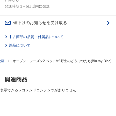
発送時期 1～5日以内に発送
値下げのお知らせを受け取る
中古商品の品質・付属品について
返品について
映画
オープン・シーズン2 ペットVS野生のどうぶつたち(Blu-ray Disc)
関連商品
表示できるレコメンドコンテンツがありません