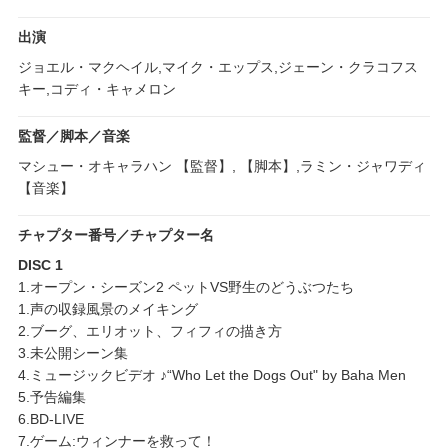
出演
ジョエル・マクヘイル,マイク・エップス,ジェーン・クラコフス
キー,コディ・キャメロン
監督／脚本／音楽
マシュー・オキャラハン 【監督】, 【脚本】,ラミン・ジャワディ
【音楽】
チャプター番号／チャプター名
DISC 1
1.オープン・シーズン2 ペットVS野生のどうぶつたち
1.声の収録風景のメイキング
2.ブーグ、エリオット、フィフィの描き方
3.未公開シーン集
4.ミュージックビデオ ♪“Who Let the Dogs Out" by Baha Men
5.予告編集
6.BD-LIVE
7.ゲーム:ウィンナーを救って！