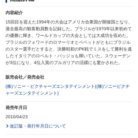
内容紹介
15回目を迎えた1994年の大会はアメリカ合衆国が開催国となり、
過去最高の観客動員数を記録した。ブラジルが1970年以来初めて
の優勝に輝き、ワールドカップの大会としては大成功を収めた。
ブラジルのフォワードのロマーリオとベベットがともにブラジル
のスター選手だとすると、決勝戦初のPK戦でミスをして勝利を逃
したイタリアのロベルト・バッジョも輝いていた。スウェーデン
が3位になり、4位入賞のブルガリアの活躍にも驚かされた。
販売会社／発売会社
(株)ソニー・ピクチャーズエンタテインメント((株)ソニーピクチ
ャーズエンタテインメント)
発売年月日
2010/04/23
改訂版・発行年月日について