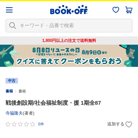
1,800円以上の注文で
送料無料
中古
書籍
書籍
戦後創設期/社会福祉制度・援 1期全87
寺脇隆夫
(著者)
追加する
0件