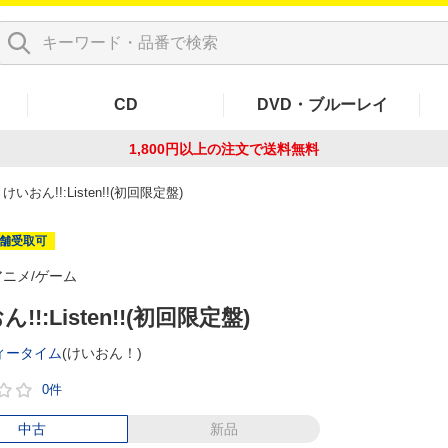
CD
DVD・ブルーレイ
1,800円以上の注文で
送料無料
けいおん!!:Listen!!(初回限定盤)
舗受取可
アニメ/ゲーム
!!:Listen!!(初回限定盤)
ィータイム
(けいおん！)
0件
中古
新品