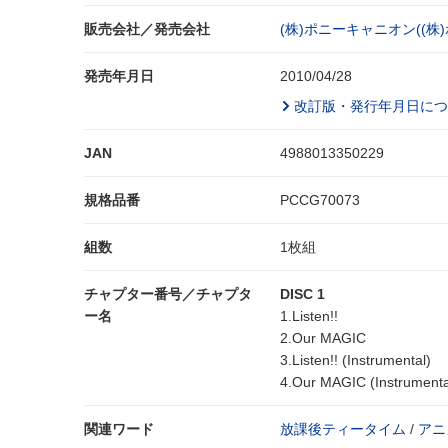
販売会社／発売会社
(株)ポニーキャニオン((株
発売年月日
2010/04/28
改訂版・発行年月日につ
JAN
4988013350229
規格品番
PCCG70073
組数
1枚組
チャプター番号／チャプタ
DISC 1
ー名
1.Listen!!
2.Our MAGIC
3.Listen!! (Instrumental)
4.Our MAGIC (Instrumenta
関連ワード
放課後ティータイム
/
アニ