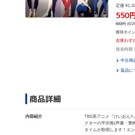
定価 ¥1,3
550
693
円
(6
獲得ポイ
在庫わず
発送時期 
中古商
返品に
商品詳細
内容紹介
TBS系アニメ『けいおん!
クターの平沢唯(声優・豊
タイムが歌唱します！エン