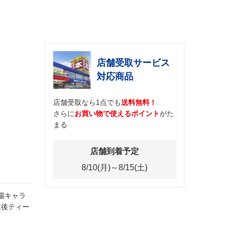
店舗受取サービス
対応商品
店舗受取なら1点でも
送料無料！
さらに
お買い物で使えるポイント
がた
まる
店舗到着予定
8/10(月)～8/15(土)
登場キャラ
課後ティー