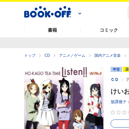
書籍
コミック
トップ
CD
アニメ／ゲーム
国内アニメ音楽
中古
店
ＣＤ
けいおん
放課後テ