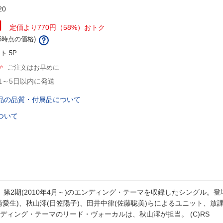
20
円
定価より770円（58%）おトク
/26時点の価格)
ント
5P
か
ご注文はお早めに
1～5日以内に発送
品の品質・付属品について
ついて
!』第2期(2010年4月～)のエンディング・テーマを収録したシングル。
崎愛生)、秋山澪(日笠陽子)、田井中律(佐藤聡美)らによるユニット、放
ディング・テーマのリード・ヴォーカルは、秋山澪が担当。 (C)RS