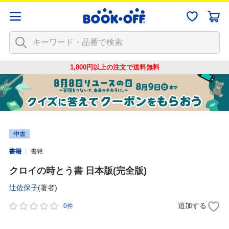
1,800円以上の注文で
送料無料
中古
書籍
書籍
クロイの時とう書 日本版(完全版)
辻佐保子
(著者)
追加する
0件