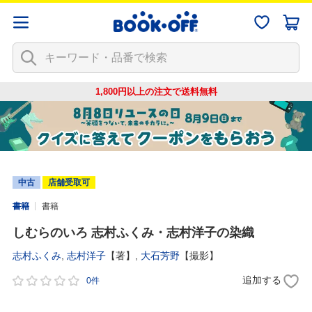
1,800円以上の注文で
送料無料
中古
店舗受取可
書籍
書籍
しむらのいろ 志村ふくみ・志村洋子の染織
志村ふくみ
,
志村洋子
【著】,
大石芳野
【撮影】
追加する
0件