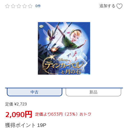
追加する
0件
中古
新品
定価 ¥2,723
円
2,090
定価より633円（23%）おトク
獲得ポイント
19P