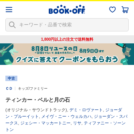
1,800円以上の注文で
送料無料
中古
ＣＤ
キッズ/ファミリー
ティンカー・ベルと月の石
(オリジナル・サウンドトラック),
デミ・ロヴァート
,
ジョーダ
ン・プルーイット
,
メイヴ・ニー・ウェルカハ
,
ジョーダン・スパ
ークス
,
ジェシー・マッカートニー
,
リサ
,
ティファニー・ソーン
トン