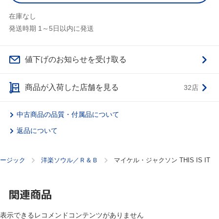
在庫なし
発送時期 1～5日以内に発送
値下げのお知らせを受け取る
商品が入荷した店舗を見る
32店
中古商品の品質・付属品について
返品について
ージック
洋楽ソウル／Ｒ＆Ｂ
マイケル・ジャクソン THIS IS IT
関連商品
表示できるレコメンドコンテンツがありません