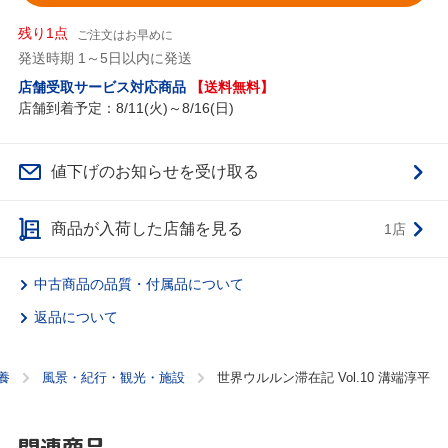
残り1点
ご注文はお早めに
発送時期 1～5日以内に発送
店舗受取サービス対応商品
【送料無料】
店舗到着予定：8/11(火)～8/16(日)
値下げのお知らせを受け取る
商品が入荷した店舗を見る
1店
中古商品の品質・付属品について
返品について
養
風景・紀行・観光・施設
世界ウルルン滞在記 Vol.10 溝端淳平
関連商品