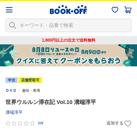
1,800円以上の注文で
送料無料
中古
店舗受取可
ＤＶＤ
趣味・教養
世界ウルルン滞在記 Vol.10 溝端淳平
溝端淳平
追加する
0件