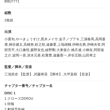
BIBJ7771
組数
2枚組
出演
小栗旬,やべきょうすけ,黒木メイサ,金子ノブアキ,三浦春馬,高岡蒼
甫,桐谷健太,高橋努,鈴之助,遠藤要,上地雄輔,伊崎右典,伊崎央登,阿
部亮平,大口兼悟,蕨野友也,綾野剛,大東俊介,橋爪遼,小柳友,阿部進
之介,波岡一喜,深水元基,松重豊,遠藤憲一,岸谷五朗,山田孝之
監督／脚本／音楽
三池崇史 【監督】,武藤将吾 【脚本】,大坪直樹 【音楽】
チャプター番号／チャプター名
DISC 1
1.クローズZEROU
1.特報
2.劇場予告編