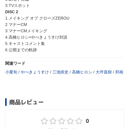
3.TVスポット
DISC 2
1.メイキング オブ クローズZEROU
2.マナーCM
3.マナーCMメイキング
4.高橋ヒロシ×やべきょうすけ対談
5.キャストコメント集
6.公開までの軌跡
関連ワード
小栗旬
/
やべきょうすけ
/
三池崇史
/
高橋ヒロシ
/
大坪直樹
/
邦画
商品レビュー
0