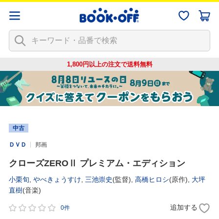
1,800円以上の注文で
送料無料
中古
ＤＶＤ
邦画
クローズZEROⅡ プレミアム・エディション
小栗旬
,
やべきょうすけ
,
三池崇史
(監督),
高橋ヒロシ
(原作),
大坪
直樹
(音楽)
追加する
0件