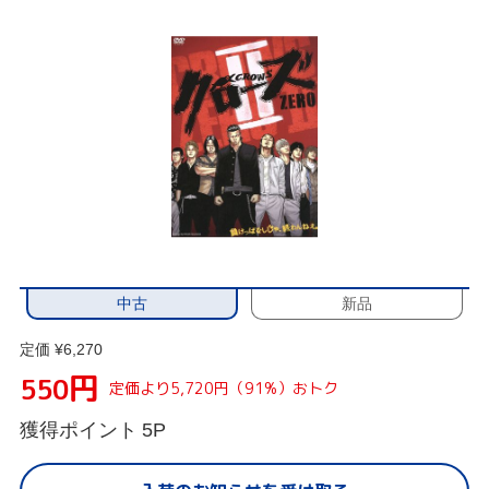
中古
新品
定価 ¥6,270
円
550
定価より5,720円（91%）おトク
獲得ポイント
5P