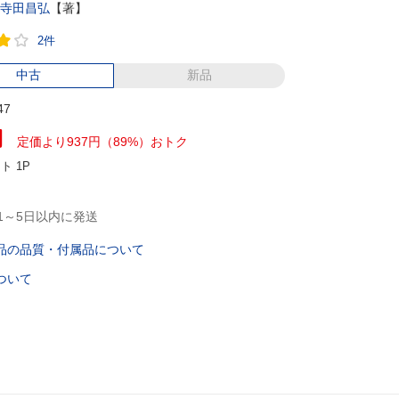
寺田昌弘
【著】
2件
中古
新品
47
円
定価より937円（89%）おトク
ント
1P
1～5日以内に発送
品の品質・付属品について
ついて