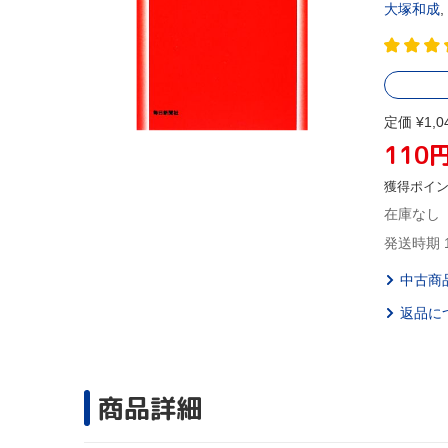
大塚和成
,
定価 ¥1,0
110
獲得ポイ
在庫なし
発送時期 
中古商
返品に
商品詳細