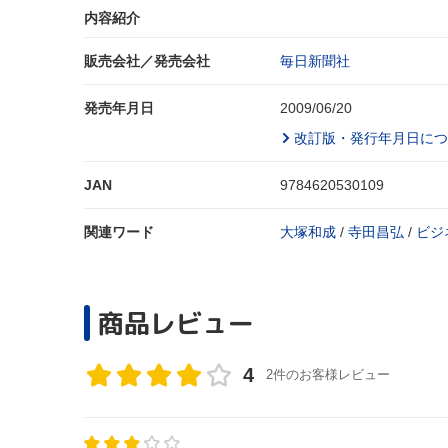
内容紹介
販売会社／発売会社
毎日新聞社
発売年月日
2009/06/20
改訂版・発行年月日につ
JAN
9784620530109
関連ワード
大塚和成
/
寺田昌弘
/
ビジ
商品レビュー
4
2件のお客様レビュー