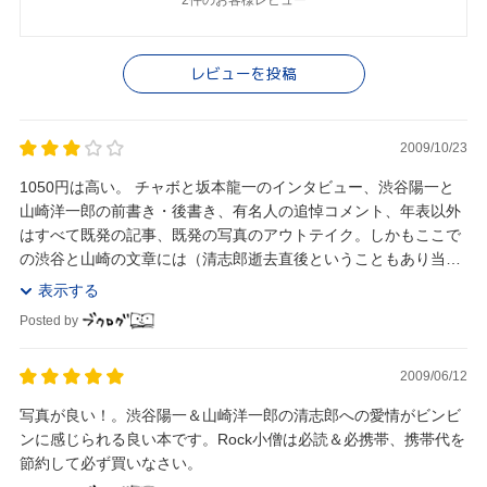
レビューを投稿
2009/10/23
1050円は高い。 チャボと坂本龍一のインタビュー、渋谷陽一と
山崎洋一郎の前書き・後書き、有名人の追悼コメント、年表以外
はすべて既発の記事、既発の写真のアウトテイク。しかもここで
の渋谷と山崎の文章には（清志郎逝去直後ということもあり当然
ながら）いつもの熱さを伝える気力がない。発...
表示する
Posted by
2009/06/12
写真が良い！。渋谷陽一＆山崎洋一郎の清志郎への愛情がビンビ
ンに感じられる良い本です。Rock小僧は必読＆必携帯、携帯代を
節約して必ず買いなさい。