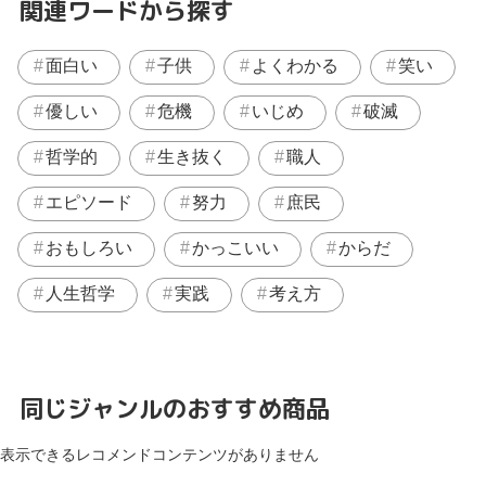
関連ワードから探す
面白い
子供
よくわかる
笑い
優しい
危機
いじめ
破滅
哲学的
生き抜く
職人
エピソード
努力
庶民
おもしろい
かっこいい
からだ
人生哲学
実践
考え方
同じジャンルのおすすめ商品
表示できるレコメンドコンテンツがありません