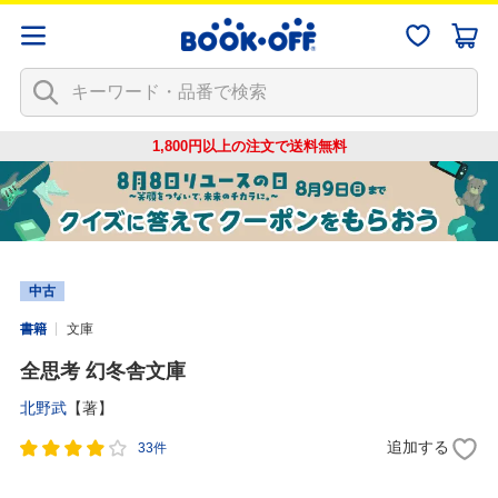
1,800円以上の注文で
送料無料
中古
書籍
文庫
全思考 幻冬舎文庫
北野武
【著】
追加する
33件