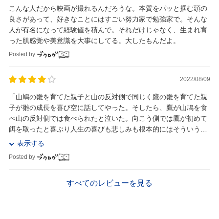
こんな人だから映画が撮れるんだろうな。本質をパッと掴む頭の
良さがあって、好きなことにはすごい努力家で勉強家で。そんな
人が有名になって経験値を積んで。それだけじゃなく、生まれ育
った肌感覚や美意識を大事にしてる。大したもんだよ。
Posted by
2022/08/09
「山鳩の雛を育てた親子と山の反対側で同じく鷹の雛を育てた親
子が雛の成長を喜び空に話してやった。そしたら、鷹が山鳩を食
べ山の反対側では食べられたと泣いた。向こう側では鷹が初めて
餌を取ったと喜ぶり人生の喜びも悲しみも根本的にはそういうも
のだ。この世で起きることには本来何の色もない。喜...
表示する
Posted by
すべてのレビューを見る