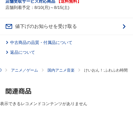
店舗受取サービス対応商品
【送料無料】
店舗到着予定：8/10(月)～8/15(土)
値下げのお知らせを受け取る
中古商品の品質・付属品について
返品について
D
アニメ／ゲーム
国内アニメ音楽
けいおん！:ふわふわ時間
関連商品
表示できるレコメンドコンテンツがありません