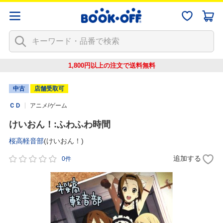
1,800円以上の注文で
送料無料
中古
店舗受取可
ＣＤ
アニメ/ゲーム
けいおん！:ふわふわ時間
桜高軽音部
(けいおん！)
追加する
0件