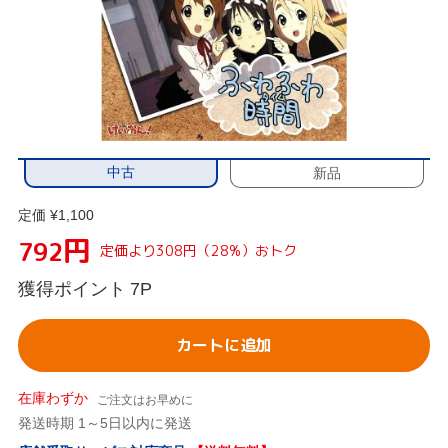
中古
新品
定価 ¥1,100
円
792
定価より308円（28%）おトク
獲得ポイント
7P
カートに追加
在庫わずか
ご注文はお早めに
発送時期 1～5日以内に発送