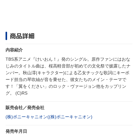
商品詳細
内容紹介
TBS系アニメ『けいおん！』発のシングル。原作ファンにはおな
じみのタイトル曲は、桜高軽音部が初めての文化祭で披露したナ
ンバー。秋山澪(キャラクター)による乙女チックな歌詞にキーボ
ード担当の琴吹紬が音を乗せた、彼女たちのメイン・テーマで
す！「翼をください」のロック・ヴァージョン他をカップリン
グ。 (C)RS
販売会社／発売会社
(株)ポニーキャニオン((株)ポニーキャニオン)
発売年月日