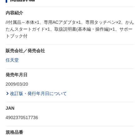
内容紹介
//付属品～本体×1、専用ACアダプタ×1、専用タッチペン×2、かん
たんスタートガイド×1、取扱説明書(基本編・操作編)×1、サポー
トブック付
販売会社／発売会社
任天堂
発売年月日
2009/03/20
改訂版・発行年月日について
JAN
4902370517736
規格品番