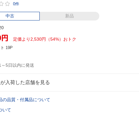
0件
中古
新品
20
0
円
定価より2,530円（54%）おトク
ント
19P
1～5日以内に発送
品が入荷した店舗を見る
品の品質・付属品について
ついて