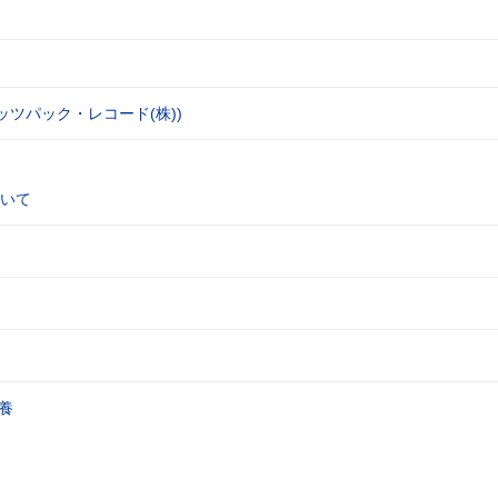
ッツパック・レコード(株))
いて
養