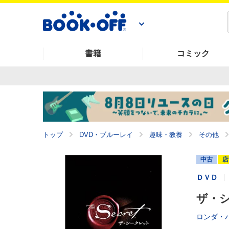
書籍
コミック
トップ
DVD・ブルーレイ
趣味・教養
その他
中古
店
ＤＶＤ
ザ・シ
ロンダ・