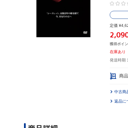
定価 ¥4,6
2,09
獲得ポイ
在庫あり
発送時期 
商
中古商
返品に