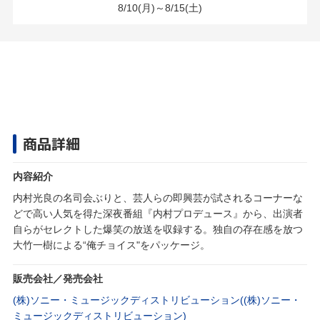
8/10(月)～8/15(土)
商品詳細
内容紹介
内村光良の名司会ぶりと、芸人らの即興芸が試されるコーナーな
どで高い人気を得た深夜番組『内村プロデュース』から、出演者
自らがセレクトした爆笑の放送を収録する。独自の存在感を放つ
大竹一樹による“俺チョイス"をパッケージ。
販売会社／発売会社
(株)ソニー・ミュージックディストリビューション((株)ソニー・
ミュージックディストリビューション)