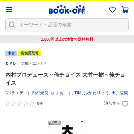
1,800円以上の注文で
送料無料
中古
店舗受取可
ＤＶＤ
芸能・エンタメ
内村プロデュース～俺チョイス 大竹一樹～俺チョ
イス
(バラエティ),
内村光良
,
さまぁ～ず
,
TIM
,
ふかわりょう
,
出川哲朗
追加する
0件