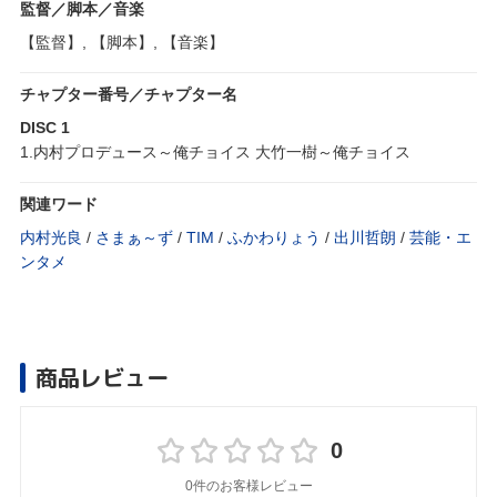
監督／脚本／音楽
【監督】, 【脚本】, 【音楽】
チャプター番号／チャプター名
DISC 1
1.内村プロデュース～俺チョイス 大竹一樹～俺チョイス
関連ワード
内村光良
/
さまぁ～ず
/
TIM
/
ふかわりょう
/
出川哲朗
/
芸能・エ
ンタメ
商品レビュー
0
0件のお客様レビュー