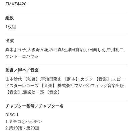
ZMXZ4420
組数
1枚組
出演
真木よう子,大後寿々花,坂井真紀,津田寛治,小日向しえ,中川礼二,
ケンドーコバヤシ
監督／脚本／音楽
山本沙代 【監督】,宇治田隆史 【脚本】,カシン 【音楽】,スピー
ドスターレコーズ 【音楽】,株式会社フジパシフィック音楽出版
【音楽】,渡辺信一郎 【音楽】
チャプター番号／チャプター名
DISC 1
1.ミチコとハッチン
2.第19話～第20話