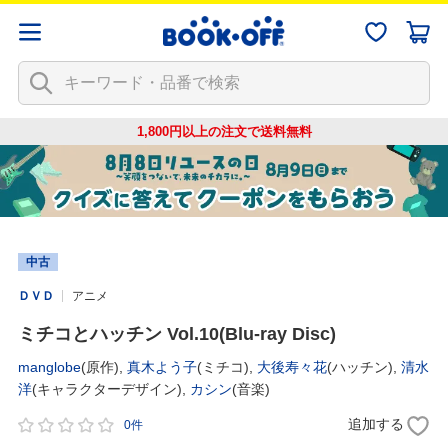
1,800円以上の注文で
送料無料
中古
ＤＶＤ
アニメ
ミチコとハッチン Vol.10(Blu-ray Disc)
manglobe
(原作),
真木よう子
(ミチコ),
大後寿々花
(ハッチン),
清水
洋
(キャラクターデザイン),
カシン
(音楽)
追加する
0件