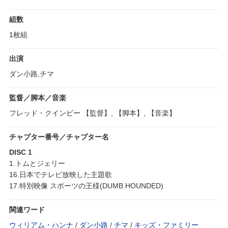
組数
1枚組
出演
ダン小路,チマ
監督／脚本／音楽
フレッド・クインビー 【監督】, 【脚本】, 【音楽】
チャプター番号／チャプター名
DISC 1
1.トムとジェリー
16.日本でテレビ放映した主題歌
17.特別映像 スポーツの王様(DUMB HOUNDED)
関連ワード
ウィリアム・ハンナ
/
ダン小路
/
チマ
/
キッズ・ファミリー