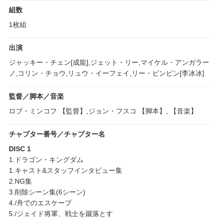
組数
1枚組
出演
ジャッキー・チェン[成龍],ジェット・リー,マイケル・アンガラー
ノ,コリン・チョウ,リュウ・イーフェイ,リー・ビンビン[李冰冰]
監督／脚本／音楽
ロブ・ミンコフ 【監督】,ジョン・フスコ 【脚本】, 【音楽】
チャプター番号／チャプター名
DISC 1
1.ドラゴン・キングダム
1.キャスト&スタッフインタビュー集
2.NG集
3.削除シーン集(6シーン)
4./舟でのエスケープ
5./ジェイド将軍、戦士を蹴落とす