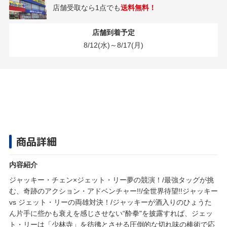
店舗受取なら1点でも
送料無料！
店舗到着予定
8/12(水)～8/17(月)
商品詳細
内容紹介
ジャッキー・チェン×ジェット・リー夢の競演！/最強タッグが挑
む、奇跡のアクション・アドベンチャー!!/全世界待望!!ジャッキー
vs ジェット・リーの両雄対決！/ジャッキーが酒入りのひょうた
ん片手に些かも衰えを感じさせない“酔拳"を披露すれば、ジェッ
ト・リーは「少林寺」を彷彿とさせる圧倒的な切れ味の棒術で応