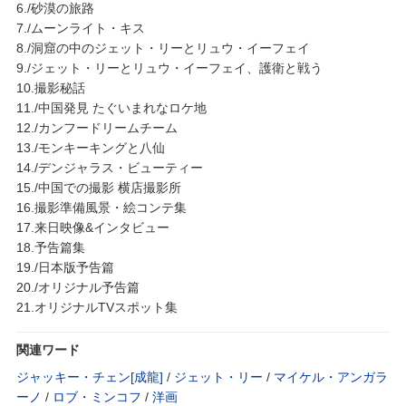
6./砂漠の旅路
7./ムーンライト・キス
8./洞窟の中のジェット・リーとリュウ・イーフェイ
9./ジェット・リーとリュウ・イーフェイ、護衛と戦う
10.撮影秘話
11./中国発見 たぐいまれなロケ地
12./カンフードリームチーム
13./モンキーキングと八仙
14./デンジャラス・ビューティー
15./中国での撮影 横店撮影所
16.撮影準備風景・絵コンテ集
17.来日映像&インタビュー
18.予告篇集
19./日本版予告篇
20./オリジナル予告篇
21.オリジナルTVスポット集
関連ワード
ジャッキー・チェン[成龍]
/
ジェット・リー
/
マイケル・アンガラ
ーノ
/
ロブ・ミンコフ
/
洋画