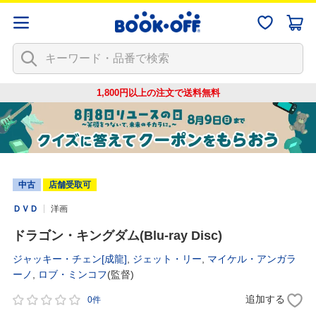
1,800円以上の注文で
送料無料
中古
店舗受取可
ＤＶＤ
洋画
ドラゴン・キングダム(Blu-ray Disc)
ジャッキー・チェン[成龍]
,
ジェット・リー
,
マイケル・アンガラ
ーノ
,
ロブ・ミンコフ
(監督)
追加する
0件