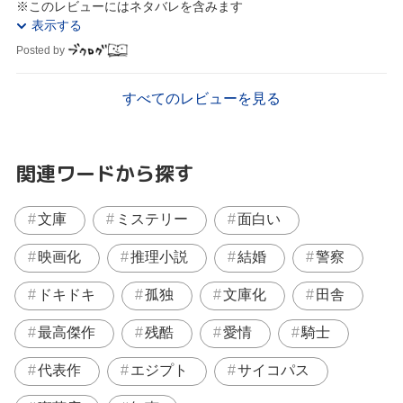
※このレビューにはネタバレを含みます
表示する
Posted by
すべてのレビューを見る
関連ワードから探す
文庫
ミステリー
面白い
映画化
推理小説
結婚
警察
ドキドキ
孤独
文庫化
田舎
最高傑作
残酷
愛情
騎士
代表作
エジプト
サイコパス