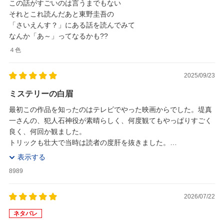
この話がすごいのは言うまでもない
それとこれ読んだあと東野圭吾の
「さいえんす？」にある話を読んでみて
なんか「あ～」ってなるかも??
４色
2025/09/23
ミステリーの白眉
最初この作品を知ったのはテレビでやった映画からでした。堤真
一さんの、犯人石神役が素晴らしく、何度観てもやっぱりすごく
良く、何回か観ました。
トリックも壮大で当時は読者の度肝を抜きました。
登場するキャラクターは良くも悪くも個性的でストーリーに引き
表示する
込まれます。中でも犯人...
8989
2026/07/22
ネタバレ