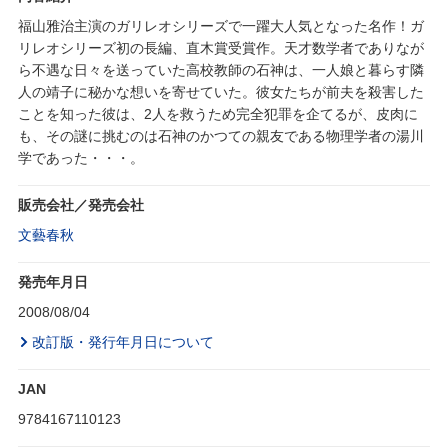
福山雅治主演のガリレオシリーズで一躍大人気となった名作！ガ
リレオシリーズ初の長編、直木賞受賞作。天才数学者でありなが
ら不遇な日々を送っていた高校教師の石神は、一人娘と暮らす隣
人の靖子に秘かな想いを寄せていた。彼女たちが前夫を殺害した
ことを知った彼は、2人を救うため完全犯罪を企てるが、皮肉に
も、その謎に挑むのは石神のかつての親友である物理学者の湯川
学であった・・・。
販売会社／発売会社
文藝春秋
発売年月日
2008/08/04
改訂版・発行年月日について
JAN
9784167110123