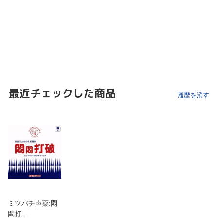
最近チェックした商品
履歴を消す
ミツバチ声薬:悶
悶打…