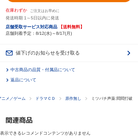
在庫わずか
ご注文はお早めに
発送時期 1～5日以内に発送
店舗受取サービス対応商品
【送料無料】
店舗到着予定：8/12(水)～8/17(月)
値下げのお知らせを受け取る
中古商品の品質・付属品について
返品について
アニメ／ゲーム
ドラマＣＤ
原作無し
ミツバチ声薬:悶悶打破
関連商品
表示できるレコメンドコンテンツがありません