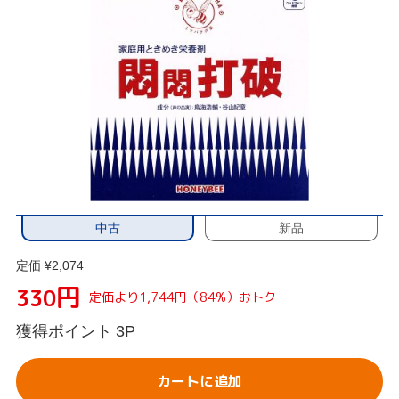
中古
新品
定価 ¥2,074
円
330
定価より1,744円（84%）おトク
獲得ポイント
3P
カートに追加