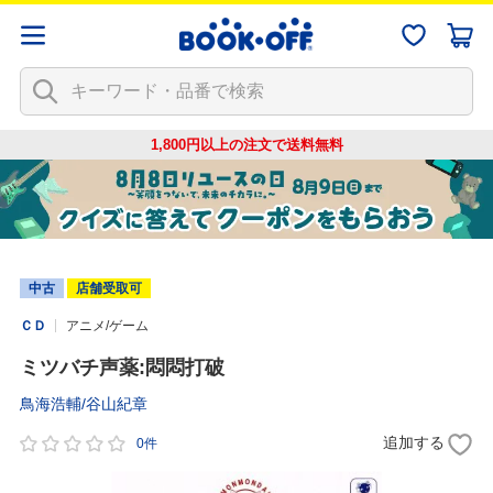
1,800円以上の注文で
送料無料
中古
店舗受取可
ＣＤ
アニメ/ゲーム
ミツバチ声薬:悶悶打破
鳥海浩輔/谷山紀章
追加する
0件