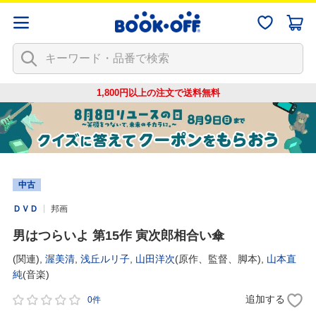
1,800円以上の注文で
送料無料
中古
ＤＶＤ
邦画
男はつらいよ 第15作 寅次郎相合い傘
(関連),
渥美清
,
浅丘ルリ子
,
山田洋次
(原作、監督、脚本),
山本直
純
(音楽)
追加する
0件