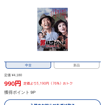
中古
新品
定価 ¥4,180
円
990
定価より3,190円（76%）おトク
獲得ポイント
9P