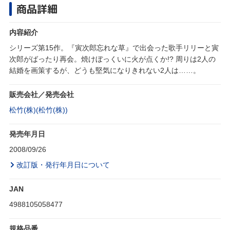
商品詳細
内容紹介
シリーズ第15作。『寅次郎忘れな草』で出会った歌手リリーと寅
次郎がばったり再会。焼けぼっくいに火が点くか!? 周りは2人の
結婚を画策するが、どうも堅気になりきれない2人は……。
販売会社／発売会社
松竹(株)(松竹(株))
発売年月日
2008/09/26
改訂版・発行年月日について
JAN
4988105058477
規格品番