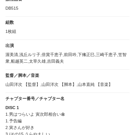
DB515
組数
1枚組
出演
渥美清,浅丘ルリ子,倍賞千恵子,前田吟,下絛正巳,三崎千恵子,笠智
衆,船越英二,太宰久雄,吉田義夫
監督／脚本／音楽
山田洋次 【監督】,山田洋次 【脚本】,山本直純 【音楽】
チャプター番号／チャプター名
DISC 1
1.男はつらいよ 寅次郎相合い傘
1.予告編
2.寅さんが好き
3./その15.うらやましい