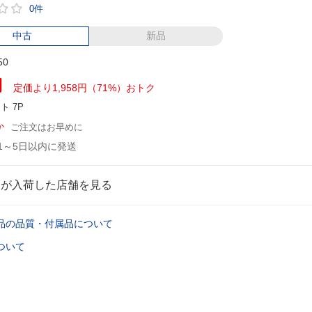
0件
中古
新品
50
円
定価より1,958円（71%）おトク
ント
7P
か
ご注文はお早めに
1～5日以内に発送
品が入荷した店舗を見る
品の品質・付属品について
ついて