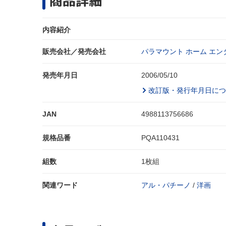
商品詳細
内容紹介
販売会社／発売会社
パラマウント ホーム エン
発売年月日
2006/05/10
改訂版・発行年月日につ
JAN
4988113756686
規格品番
PQA110431
組数
1枚組
関連ワード
アル・パチーノ
/
洋画