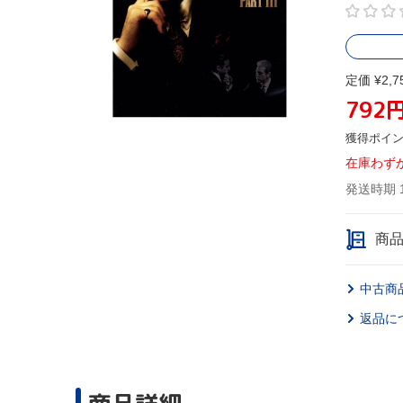
定価 ¥2,7
792
獲得ポイ
在庫わず
発送時期 
商
中古商
返品に