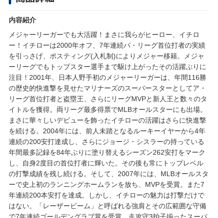
内容紹介
メジャーリーガーでも大活躍！まさに我らがヒーロー、イチロ
ー！イチローは2000年オフ、7年連続パ・リーグ首位打者の実績
を引っさげ、ポスティング(入札制)によりメジャー移籍。メジャ
ーリーグでもトップスター選手まで駆け上がったその活躍ぶりに
注目！2001年、日本人野手初のメジャーリーガーは、年間116勝
の歴史的快進撃を見せたマリナーズのスーパースターとしてア・
リーグ首位打者と盗塁王、さらにリーグMVPと新人王と数々のタ
イトルを獲得。両リーグ最多得票でMLBオールスターにも出場。
まさに華々しいデビューを飾ったイチローの活躍はさらに快進撃
を続ける。2004年には、前人未踏となるルーキーイヤーから4年
連続の200安打達成し、さらにジョージ・シスラーの持っている
年間最多記録を84年ぶりに塗り替えるシーズン262安打をマーク
し、自身2度目の首位打者に輝いた。その後も常にトップレベル
の打撃成績を残し続ける。そして、2007年には、MLBオールスタ
ーで史上初のランニングホームランを放ち、MVPを受賞。また7
年連続200本安打を達成。しかし、イチローの魅力は打撃だけで
はない。「レーザービーム」と呼ばれる強肩とその広範囲な守備
で7年連続ゴールデングラブ賞を受賞。走攻守3拍子揃ったスーパ