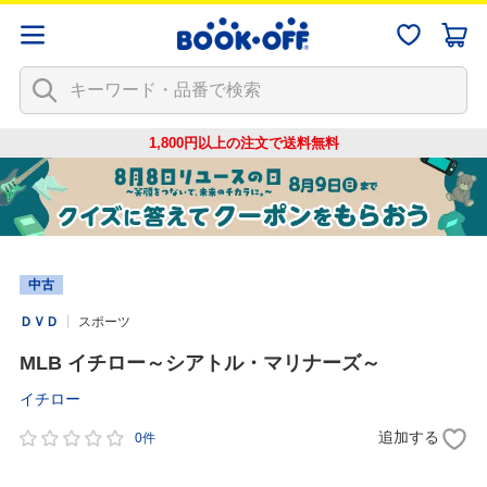
1,800円以上の注文で
送料無料
中古
ＤＶＤ
スポーツ
MLB イチロー～シアトル・マリナーズ～
イチロー
追加する
0件