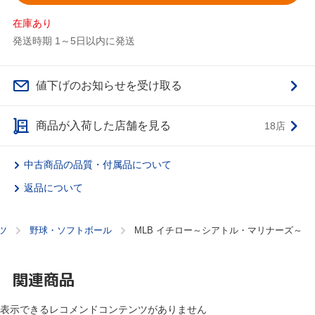
在庫あり
発送時期 1～5日以内に発送
値下げのお知らせを受け取る
商品が入荷した店舗を見る
18店
中古商品の品質・付属品について
返品について
ツ
野球・ソフトボール
MLB イチロー～シアトル・マリナーズ～
関連商品
表示できるレコメンドコンテンツがありません