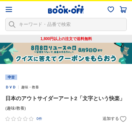
1,800円以上の注文で
送料無料
中古
ＤＶＤ
趣味・教養
日本のアウトサイダーアート2「文字という快楽」
(趣味/教養)
追加する
0件