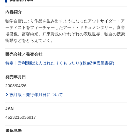
内容紹介
独学自習により作品を生み出すようになったアウトサイダー・ア
ーティストをフィーチャーしたアート・ドキュメンタリー。喜舎
場盛也、富塚純光、戸來貴規のそれぞれの表現世界、独自の捜索
衝動などをとらえていく。
販売会社／発売会社
特定非営利活動法人はれたりくもったり((株)紀伊國屋書店)
発売年月日
2008/04/26
改訂版・発行年月日について
JAN
4523215036917
規格品番