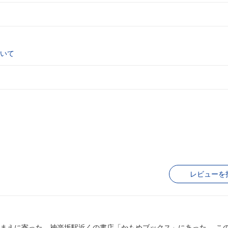
いて
レビューを
えに寄った。神楽坂駅近くの書店「かもめブックス」にあった。 この本屋は私