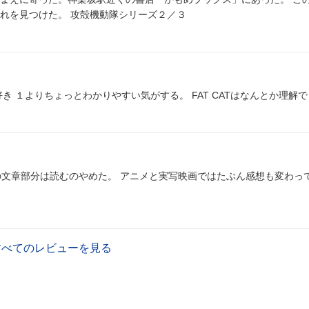
には合ってないと思いながら漫画コーナーに入ったら、これを見つけた。 攻殻機動隊シリーズ２／３
攻殻機動隊１の続き物というかそんなところ ギャグ顔が好き １よりちょっとわかりやすい気がする。 FAT CATはなんとか理
ガ以外の文章部分は読むのやめた。 アニメと実写映画ではたぶん感想も変わっ
すべてのレビューを見る