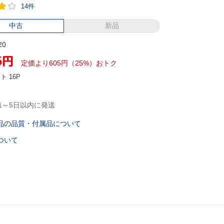
14件
中古
新品
20
5
円
定価より605円（25%）おトク
ント
16P
1～5日以内に発送
品の品質・付属品について
ついて