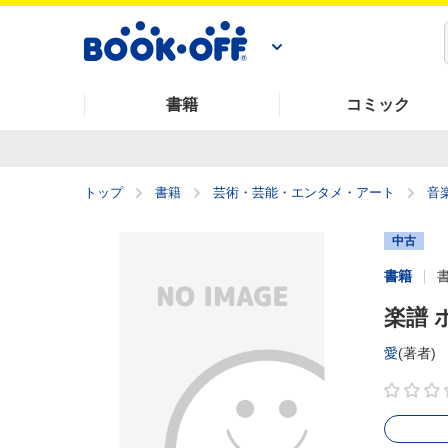
書籍
コミック
トップ
書籍
芸術・芸能・エンタメ・アート
音
中古
書籍
楽譜 
愛
(著者)