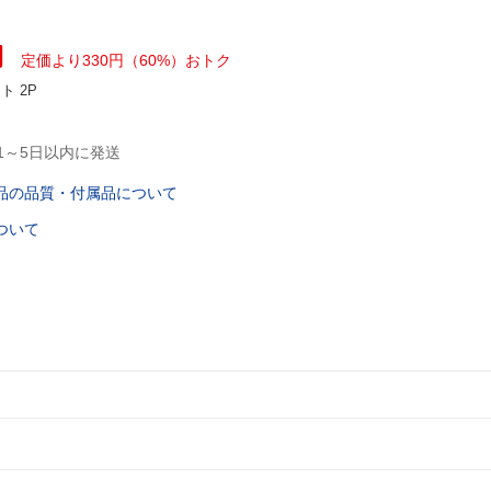
円
定価より330円（60%）おトク
ント
2P
1～5日以内に発送
品の品質・付属品について
ついて