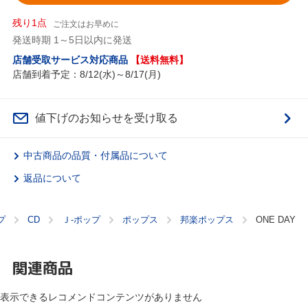
残り1点
ご注文はお早めに
発送時期 1～5日以内に発送
店舗受取サービス対応商品
【送料無料】
店舗到着予定：8/12(水)～8/17(月)
値下げのお知らせを受け取る
中古商品の品質・付属品について
返品について
プ
CD
Ｊ‐ポップ
ポップス
邦楽ポップス
ONE DAY
関連商品
表示できるレコメンドコンテンツがありません